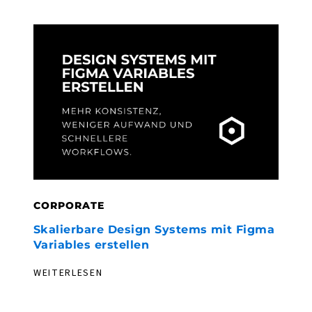
CORPORATE
C
Skalierbare Design Systems mit Figma
F
Variables erstellen
h
WEITERLESEN
W