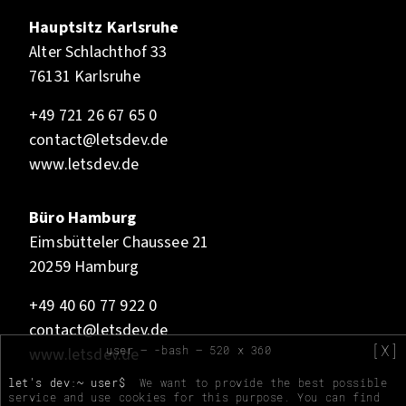
Hauptsitz Karlsruhe
Alter Schlachthof 33
76131 Karlsruhe
+49 721 26 67 65 0
contact@letsdev.de
www.letsdev.de
Büro Hamburg
Eimsbütteler Chaussee 21
20259 Hamburg
+49 40 60 77 922 0
contact@letsdev.de
[X]
user — -bash — 520 x 360
www.letsdev.de
let's dev:~ user$
We want to provide the best possible
service and use cookies for this purpose. You can find