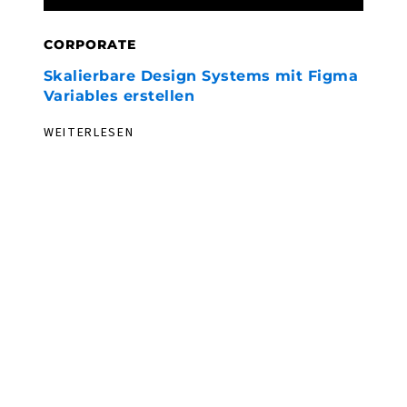
CORPORATE
C
Skalierbare Design Systems mit Figma
F
Variables erstellen
h
WEITERLESEN
W
WEGWEISEND. ERFAHREN. NEUGIERIG.
LET’S DEV