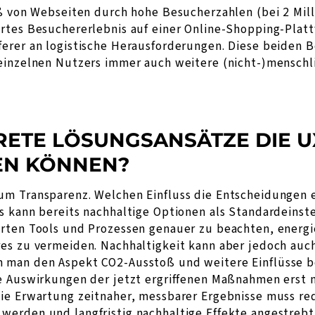
oß von Webseiten durch hohe Besucherzahlen (bei 2 Mi
ertes Besuchererlebnis auf einer Online-Shopping-Plat
erer an logistische Herausforderungen. Diese beiden Be
einzelnen Nutzers immer auch weitere (nicht-)menschl
RETE LÖSUNGSANSÄTZE DIE U
EN KÖNNEN?
m Transparenz. Welchen Einfluss die Entscheidungen e
s kann bereits nachhaltige Optionen als Standardeins
erten Tools und Prozessen genauer zu beachten, energ
es zu vermeiden. Nachhaltigkeit kann aber jedoch auch
 man den Aspekt CO2-Ausstoß und weitere Einflüsse b
e Auswirkungen der jetzt ergriffenen Maßnahmen erst 
ie Erwartung zeitnaher, messbarer Ergebnisse muss re
erden und langfristig nachhaltige Effekte angestrebt