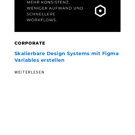
CORPORATE
C
Skalierbare Design Systems mit Figma
F
Variables erstellen
h
WEITERLESEN
W
WEGWEISEND. ERFAHREN. NEUGIERIG.