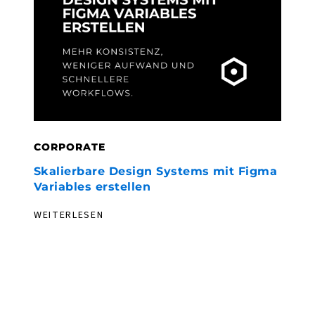
CORPORATE
C
Skalierbare Design Systems mit Figma
F
Variables erstellen
h
WEITERLESEN
W