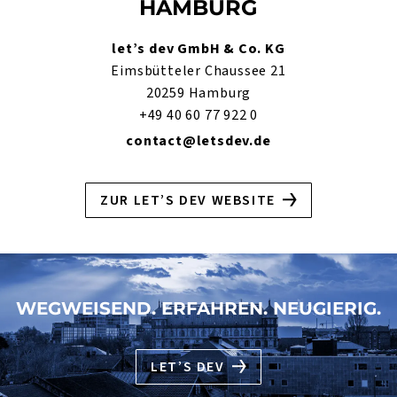
HAMBURG
let’s dev GmbH & Co. KG
Eimsbütteler Chaussee 21
20259 Hamburg
+49 40 60 77 922 0
contact@letsdev.de
ZUR LET’S DEV WEBSITE
WEGWEISEND. ERFAHREN. NEUGIERIG.
LET’S DEV