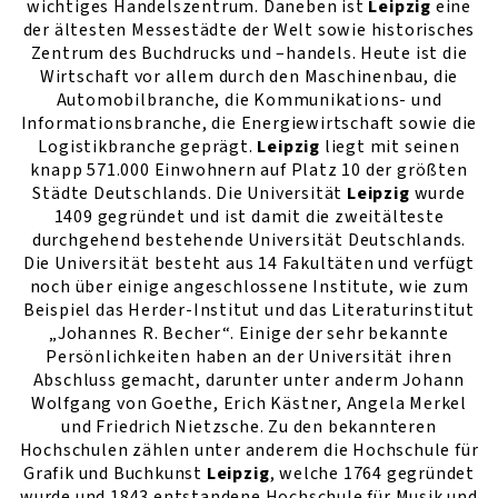
wichtiges Handelszentrum. Daneben ist
Leipzig
eine
der ältesten Messestädte der Welt sowie historisches
Zentrum des Buchdrucks und –handels. Heute ist die
Wirtschaft vor allem durch den Maschinenbau, die
Automobilbranche, die Kommunikations- und
Informationsbranche, die Energiewirtschaft sowie die
Logistikbranche geprägt.
Leipzig
liegt mit seinen
knapp 571.000 Einwohnern auf Platz 10 der größten
Städte Deutschlands. Die Universität
Leipzig
wurde
1409 gegründet und ist damit die zweitälteste
durchgehend bestehende Universität Deutschlands.
Die Universität besteht aus 14 Fakultäten und verfügt
noch über einige angeschlossene Institute, wie zum
Beispiel das Herder-Institut und das Literaturinstitut
„Johannes R. Becher“. Einige der sehr bekannte
Persönlichkeiten haben an der Universität ihren
Abschluss gemacht, darunter unter anderm Johann
Wolfgang von Goethe, Erich Kästner, Angela Merkel
und Friedrich Nietzsche. Zu den bekannteren
Hochschulen zählen unter anderem die Hochschule für
Grafik und Buchkunst
Leipzig
, welche 1764 gegründet
wurde und 1843 entstandene Hochschule für Musik und