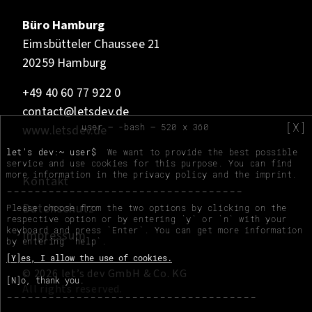
Büro Hamburg
Eimsbütteler Chaussee 21
20259 Hamburg
+49 40 60 77 922 0
contact@letsdev.de
[X]
user — -bash — 520 x 360
www.letsdev.de
let's dev:~ user$
We want to provide the best possible
service and use cookies for this purpose. You can find
more information in the
privacy policy
and the
imprint
.
Kontakt
Datenschutz
Please choose from the two options by clicking on the
respective option or by entering `y` or `n` with your
keyboard and press `Enter`. You can get more information
Impressum
by entering `help`.
[Y]es, I allow the use of cookies.
© 2026 let’s dev GmbH & Co. KG
[N]o, thank you.
All rights reserved.