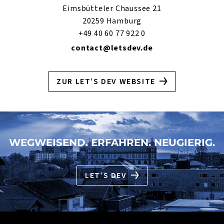
Eimsbütteler Chaussee 21
20259 Hamburg
+49 40 60 77 922 0
contact@letsdev.de
ZUR LET’S DEV WEBSITE
WEGWEISEND. ERFAHREN. NEUGIERIG.
LET’S DEV