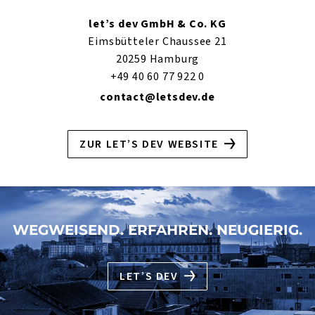
let’s dev GmbH & Co. KG
Eimsbütteler Chaussee 21
20259 Hamburg
+49 40 60 77 922 0
contact@letsdev.de
ZUR LET’S DEV WEBSITE
WEGWEISEND. ERFAHREN. NEUGIERIG.
LET’S DEV