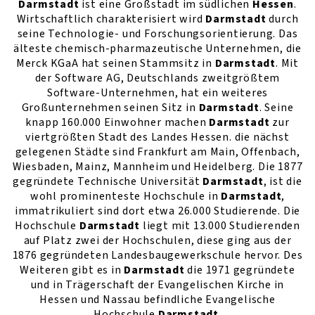
Darmstadt
ist eine Großstadt im südlichen
Hessen
.
Wirtschaftlich charakterisiert wird
Darmstadt
durch
seine Technologie- und Forschungsorientierung. Das
älteste chemisch-pharmazeutische Unternehmen, die
Merck KGaA hat seinen Stammsitz in
Darmstadt
. Mit
der Software AG, Deutschlands zweitgrößtem
Software-Unternehmen, hat ein weiteres
Großunternehmen seinen Sitz in
Darmstadt
. Seine
knapp 160.000 Einwohner machen
Darmstadt
zur
viertgrößten Stadt des Landes Hessen. die nächst
gelegenen Städte sind Frankfurt am Main, Offenbach,
Wiesbaden, Mainz, Mannheim und Heidelberg. Die 1877
gegründete Technische Universität
Darmstadt
, ist die
wohl prominenteste Hochschule in
Darmstadt
,
immatrikuliert sind dort etwa 26.000 Studierende. Die
Hochschule
Darmstadt
liegt mit 13.000 Studierenden
auf Platz zwei der Hochschulen, diese ging aus der
1876 gegründeten Landesbaugewerkschule hervor. Des
Weiteren gibt es in
Darmstadt
die 1971 gegründete
und in Trägerschaft der Evangelischen Kirche in
Hessen und Nassau befindliche Evangelische
Hochschule
Darmstadt
.