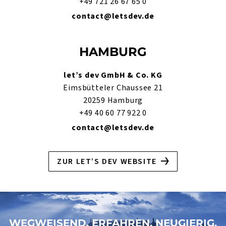
+49 721 26 67 65 0
contact@letsdev.de
HAMBURG
let’s dev GmbH & Co. KG
Eimsbütteler Chaussee 21
20259 Hamburg
+49 40 60 77 922 0
contact@letsdev.de
ZUR LET’S DEV WEBSITE
WEGWEISEND. ERFAHREN. NEUGIERIG.