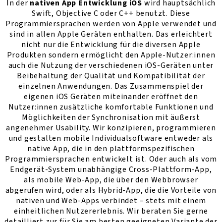
In der
nativen App Entwicklung iOS
wird hauptsächlich
Swift, Objective C oder C++ benutzt. Diese
Programmiersprachen werden von Apple verwendet und
sind in allen Apple Geräten enthalten. Das erleichtert
nicht nur die Entwicklung für die diversen Apple
Produkten sondern ermöglicht den Apple-Nutzer:innen
auch die Nutzung der verschiedenen iOS-Geräten unter
Beibehaltung der Qualität und Kompatibilität der
einzelnen Anwendungen. Das Zusammenspiel der
eigenen iOS Geräten miteinander eröffnet den
Nutzer:innen zusätzliche komfortable Funktionen und
Möglichkeiten der Synchronisation mit äußerst
angenehmer Usability. Wir konzipieren, programmieren
und gestalten mobile Individualsoftware entweder als
native App, die in den plattformspezifischen
Programmiersprachen entwickelt ist. Oder auch als vom
Endgerät-System unabhängige Cross-Plattform-App,
als mobile Web-App, die über den Webbrowser
abgerufen wird, oder als Hybrid-App, die die Vorteile von
nativen und Web-Apps verbindet – stets mit einem
einheitlichen Nutzererlebnis. Wir beraten Sie gerne
detailliert zur für Sie am besten geeigneten Variante der