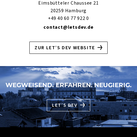
Eimsbütteler Chaussee 21
20259 Hamburg
+49 40 60 77 922 0
contact@letsdev.de
ZUR LET’S DEV WEBSITE
WEGWEISEND. ERFAHREN. NEUGIERIG.
LET’S DEV