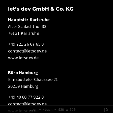
let’s dev GmbH & Co. KG
Hauptsitz Karlsruhe
Alter Schlachthof 33
76131 Karlsruhe
+49 721 26 67 65 0
contact@letsdev.de
www.letsdev.de
Büro Hamburg
Eimsbütteler Chaussee 21
20259 Hamburg
+49 40 60 77 922 0
contact@letsdev.de
[X]
user — -bash — 520 x 360
www.letsdev.de