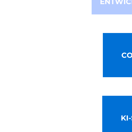
ENT­WI
CO
KI