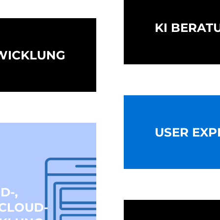
KI BERAT
WICKLUNG
USER EXP
D-,
 CLOUD-