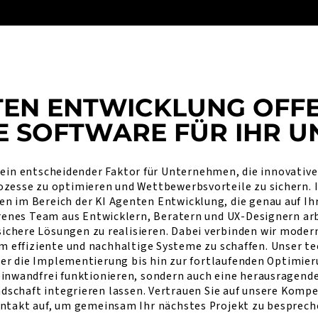
TEN ENTWICKLUNG OFF
TE SOFTWARE FÜR IHR 
 ein entscheidender Faktor für Unternehmen, die innovativ
ozesse zu optimieren und Wettbewerbsvorteile zu sichern. I
 im Bereich der KI Agenten Entwicklung, die genau auf Ih
hrenes Team aus Entwicklern, Beratern und UX-Designern a
sichere Lösungen zu realisieren. Dabei verbinden wir mode
m effiziente und nachhaltige Systeme zu schaffen. Unser te
r die Implementierung bis hin zur fortlaufenden Optimieru
einwandfrei funktionieren, sondern auch eine herausragende
ndschaft integrieren lassen. Vertrauen Sie auf unsere Komp
ntakt auf, um gemeinsam Ihr nächstes Projekt zu besprech