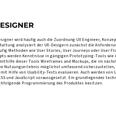
DESIGNER
igner wird häufig auch die Zuordnung UX Engineer, Konzep
taltung analysiert der UX-Desigern zunächst die Anforderu
fig Methoden wie User Stories, User Journeys oder User Flo
epts werden Kenntnisse in gängigen Prototyping-Tools wie 
mithilfe dieser Tools Wireframes and Mockups, die im näch
ve Nutzungserlebnis möglichst umfassend sicherzustellen, 
mit Hilfe von Usability-Tests evaluieren. Auch werden von 
S und JavaScript voraussgesetzt. Ein grundlegendes techn
nachfolgende Programmierung des Produktes besitzen.