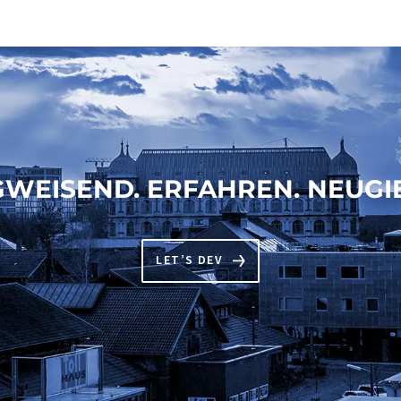
WEISEND. ERFAHREN. NEUGIE
LET’S DEV