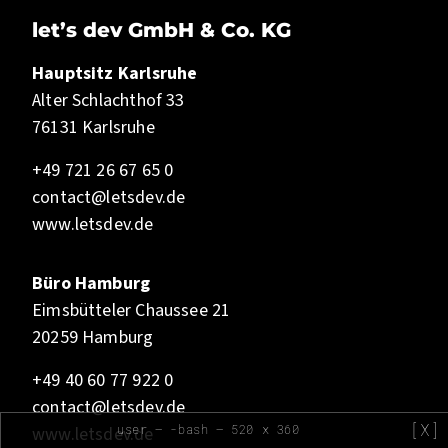
let’s dev GmbH & Co. KG
Hauptsitz Karlsruhe
Alter Schlachthof 33
76131 Karlsruhe
+49 721 26 67 65 0
contact@letsdev.de
www.letsdev.de
Büro Hamburg
Eimsbütteler Chaussee 21
20259 Hamburg
+49 40 60 77 922 0
contact@letsdev.de
[X]
user — -bash — 520 x 360
www.letsdev.de