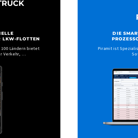
TRUCK
NELLE
DIE SMAR
R LKW-FLOTTEN
PROZESSO
 100 Ländern bietet
Piramit ist Spezial
ür Verkehr, …
So