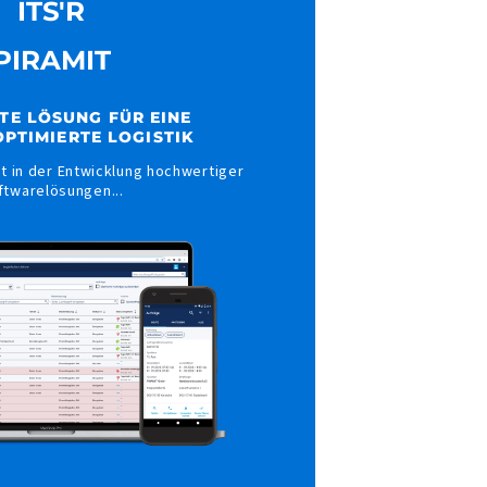
ITS'R
PIRAMIT
TE LÖSUNG FÜR EINE
PTIMIERTE LOGISTIK
ist in der Entwicklung hochwertiger
ftwarelösungen...