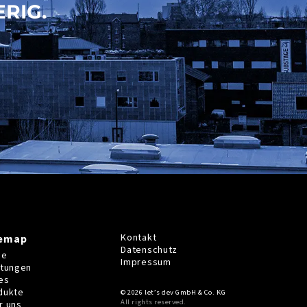
RIG.
Kontakt
temap
Datenschutz
me
Impressum
stungen
es
dukte
© 2026 let’s dev GmbH & Co. KG
All rights reserved.
r uns