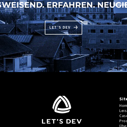
WEISEND. ERFAHREN. NEUGIE
LET’S DEV
Si
Ho
Lei
Cas
Pro
Übe