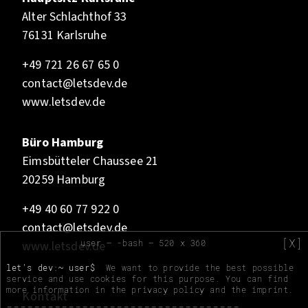
Alter Schlachthof 33
76131 Karlsruhe
+49 721 26 67 65 0
contact@letsdev.de
www.letsdev.de
Büro Hamburg
Eimsbütteler Chaussee 21
20259 Hamburg
+49 40 60 77 922 0
contact@letsdev.de
[X]
user — -bash — 520 x 360
www.letsdev.de
let's dev:~ user$
We want to provide the best possible
service and use cookies for this purpose. You can find
more information in the
privacy policy
and the
imprint
.
Kontakt