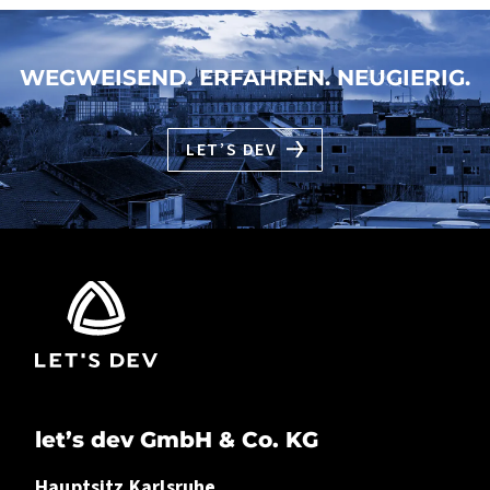
WEGWEISEND. ERFAHREN. NEUGIERIG.
LET’S DEV
let’s dev GmbH & Co. KG
Hauptsitz Karlsruhe