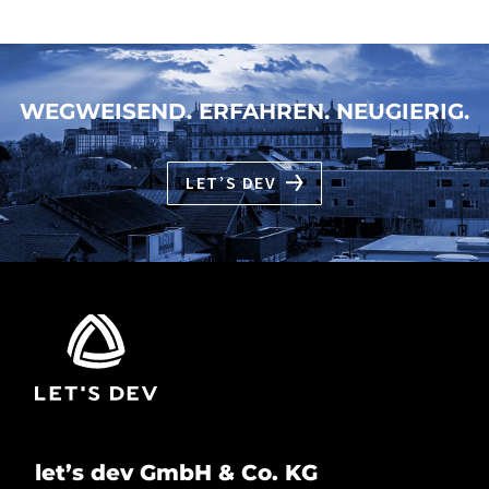
WEGWEISEND. ERFAHREN. NEUGIERIG.
LET’S DEV
let’s dev GmbH & Co. KG