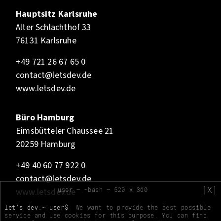
Hauptsitz Karlsruhe
Alter Schlachthof 33
76131 Karlsruhe
+49 721 26 67 65 0
contact@letsdev.de
www.letsdev.de
Büro Hamburg
Eimsbütteler Chaussee 21
20259 Hamburg
+49 40 60 77 922 0
contact@letsdev.de
[X]
user — -bash — 520 x 360
www.letsdev.de
let's dev:~ user$
We want to provide the best possible
service and use cookies for this purpose. You can find