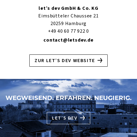
let’s dev GmbH & Co. KG
Eimsbütteler Chaussee 21
20259 Hamburg
+49 40 60 77 922 0
contact@letsdev.de
ZUR LET’S DEV WEBSITE
WEGWEISEND. ERFAHREN. NEUGIERIG.
LET’S DEV