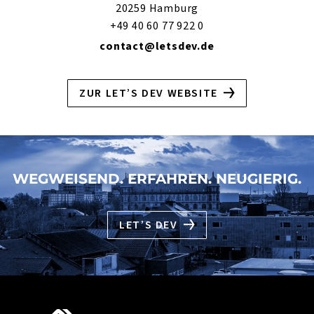
20259 Hamburg
+49 40 60 77 922 0
contact@letsdev.de
ZUR LET’S DEV WEBSITE
WEGWEISEND. ERFAHREN. NEUGIERIG.
LET’S DEV