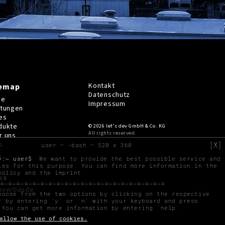
Kontakt
temap
Datenschutz
me
Impressum
stungen
es
dukte
© 2026 let’s dev GmbH & Co. KG
All rights reserved.
r uns
s
[X]
user — -bash — 520 x 360
g
v:~ user$
We want to provide the best possible service and
ies for this purpose. You can find more information in the
policy
and the
imprint
.
ks
hverbände
hoose from the two options by clicking on the respective
r by entering `y` or `n` with your keyboard and press
 You can get more information by entering `help`.
[Y]es, I allow the use of cookies.