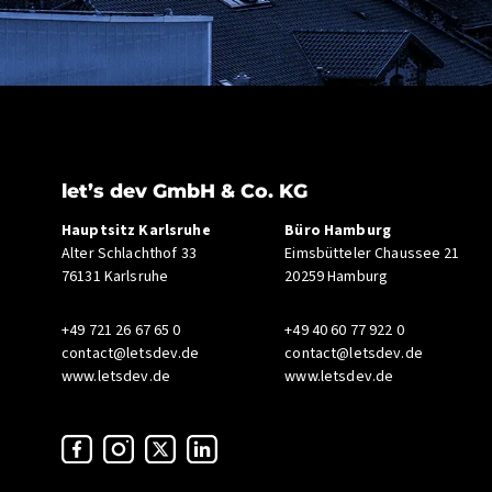
let’s dev GmbH & Co. KG
Hauptsitz Karlsruhe
Büro Hamburg
Alter Schlachthof 33
Eimsbütteler Chaussee 21
76131 Karlsruhe
20259 Hamburg
+49 721 26 67 65 0
+49 40 60 77 922 0
contact@letsdev.de
contact@letsdev.de
www.letsdev.de
www.letsdev.de