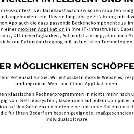
hmenskontext: Der Datenaustausch zwischen mobilen Endg
 und angebunden sein. Unsere langjährige Erfahrung mit d
ichen App auch die dazu passende Backendkomponente zu im
on einer
mobilen Applikation
in Ihre IT-Infrastruktur. Dabe
enz, Offlineverfügbarkeit, Authentifizierung, aber auch Mö
sicheren Datenübertragung mit aktuellsten Technologien.
DER MÖGLICHKEITEN SCHÖPFEN
mehr Potenzial für Sie: Wir entwickeln mobile Websites, r
umfangreiche Web- und Cloud-Applikationen.
hen klassischen Rechnerprogrammen in nichts mehr nach un
ängig vom Betriebssystem, lassen sich auf jedem Computer 
tion auf den Geräten und bieten eine optimale Datenkonsis
n die für Ihren Bedarf am besten geeignete, maßgeschneide
Individualsoftware.