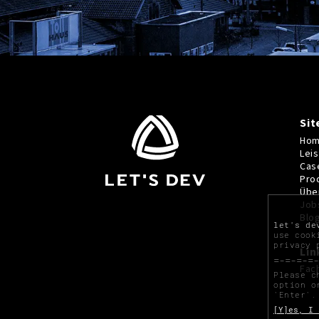
Si
Ho
Lei
Cas
Pro
Übe
Job
Blo
let's de
use cook
privacy 
Lin
Fac
Please c
option o
`Enter`.