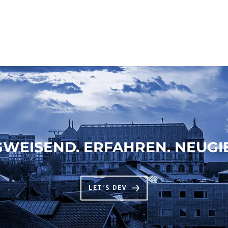
WEISEND. ERFAHREN. NEUGIE
LET’S DEV